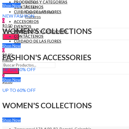
Bebés
PRODUCTOS Y CATEGORÍAS
Shop Now
Rosas
CONTÁCTENOS
Cajas con Flores
CUIDADO DE LAS FLORES
NEW FASHION
Fruteros
0
ACCESORIOS
$
0.00
EVENTOS
WOMEN'S COLLECTIONS
PRODUCTOS Y CATEGORÍAS
CONTÁCTENOS
Search
CUIDADO DE LAS FLORES
Shop Now
0
$
0.00
FASHION'S ACCESSORIES
Menu
UP TO 60% OFF
Search
0
Shop Now
$
0.00
UP TO 60% OFF
WOMEN'S COLLECTIONS
Shop Now
Transversal 17A # 99-82, Bogotá, Colombia