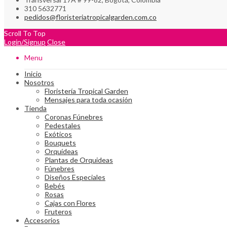
310 5632771
pedidos@floristeriatropicalgarden.com.co
Scroll To Top
Login/Signup
Close
Menu
Inicio
Nosotros
Floristería Tropical Garden
Mensajes para toda ocasión
Tienda
Coronas Fúnebres
Pedestales
Exóticos
Bouquets
Orquí­deas
Plantas de Orquideas
Fúnebres
Diseños Especiales
Bebés
Rosas
Cajas con Flores
Fruteros
Accesorios