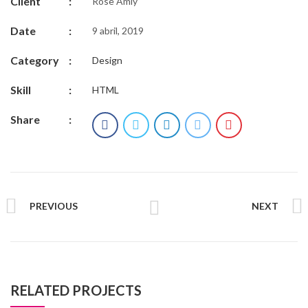
Client
:
Rose Amly
Date
:
9 abril, 2019
Category
:
Design
Skill
:
HTML
Share
:
PREVIOUS
NEXT
RELATED PROJECTS