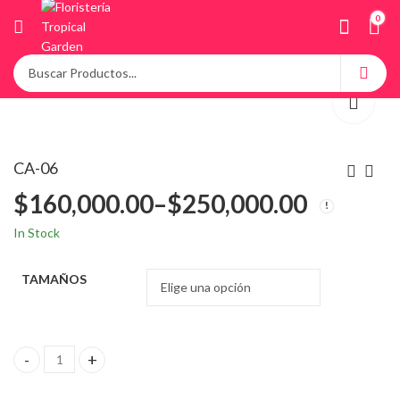
0
CA-06
$
160,000.00
–
$
250,000.00
In Stock
TAMAÑOS
CA-06 quantity