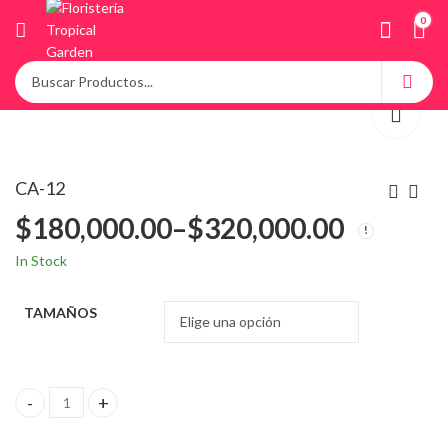
0
CA-12
$
180,000.00
–
$
320,000.00
In Stock
TAMAÑOS
CA-12 quantity