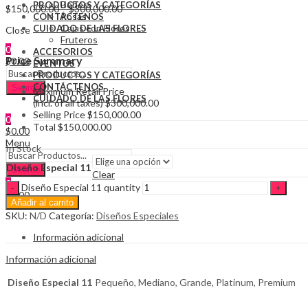
Bebés
PRODUCTOS Y CATEGORÍAS
$
150,000.00
–
$
300,000.00
Rosas
CONTÁCTENOS
Cajas con Flores
CUIDADO DE LAS FLORES
Close
Fruteros
0
ACCESORIOS
Price Summary
$
0.00
EVENTOS
PRODUCTOS Y CATEGORÍAS
CONTÁCTENOS
Search
Maximum Retail Price
CUIDADO DE LAS FLORES
(incl. of all taxes)
$
300,000.00
Selling Price
$
150,000.00
0
Total
$
150,000.00
$
0.00
Menu
In Stock
Diseño Especial 11
Search
Clear
0
Diseño Especial 11 quantity
$
0.00
Añadir al carrito
SKU:
N/D
Categoría:
Diseños Especiales
Información adicional
Información adicional
Diseño Especial 11
Pequeño, Mediano, Grande, Platinum, Premium