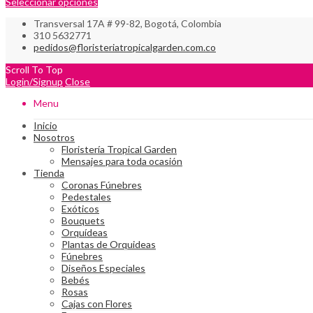
Seleccionar opciones
Transversal 17A # 99-82, Bogotá, Colombia
310 5632771
pedidos@floristeriatropicalgarden.com.co
Scroll To Top
Login/Signup
Close
Menu
Inicio
Nosotros
Floristería Tropical Garden
Mensajes para toda ocasión
Tienda
Coronas Fúnebres
Pedestales
Exóticos
Bouquets
Orquí­deas
Plantas de Orquideas
Fúnebres
Diseños Especiales
Bebés
Rosas
Cajas con Flores