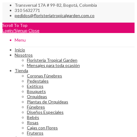
Transversal 17A # 99-82, Bogotá, Colombia
310 5632771
pedidos@floristeriatropicalgarden.com.co
Scroll To Top
Login/Signup
Close
Menu
Inicio
Nosotros
Floristería Tropical Garden
Mensajes para toda ocasión
Tienda
Coronas Fúnebres
Pedestales
Exóticos
Bouquets
Orquí­deas
Plantas de Orquideas
Fúnebres
Diseños Especiales
Bebés
Rosas
Cajas con Flores
Fruteros