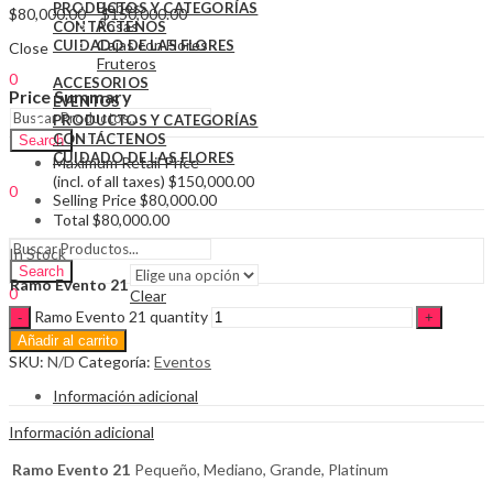
Bebés
PRODUCTOS Y CATEGORÍAS
$
80,000.00
–
$
150,000.00
Rosas
CONTÁCTENOS
Cajas con Flores
CUIDADO DE LAS FLORES
Close
Fruteros
0
ACCESORIOS
Price Summary
$
0.00
EVENTOS
PRODUCTOS Y CATEGORÍAS
CONTÁCTENOS
Search
CUIDADO DE LAS FLORES
Maximum Retail Price
(incl. of all taxes)
$
150,000.00
0
Selling Price
$
80,000.00
$
0.00
Total
$
80,000.00
Menu
In Stock
Search
Ramo Evento 21
0
Clear
$
0.00
Ramo Evento 21 quantity
Añadir al carrito
SKU:
N/D
Categoría:
Eventos
Información adicional
Información adicional
Ramo Evento 21
Pequeño, Mediano, Grande, Platinum