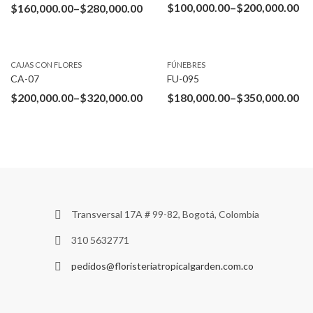
$
100,000.00
–
$
200,000.00
$
160,000.00
–
$
280,000.00
CAJAS CON FLORES
FÚNEBRES
CA-07
FU-095
$
200,000.00
–
$
320,000.00
$
180,000.00
–
$
350,000.00
Transversal 17A # 99-82, Bogotá, Colombia
310 5632771
pedidos@floristeriatropicalgarden.com.co